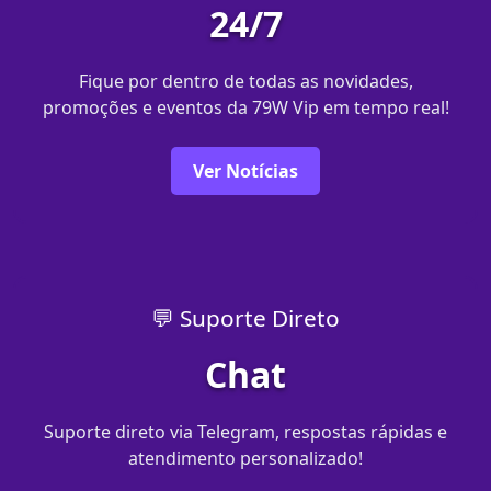
24/7
Fique por dentro de todas as novidades,
promoções e eventos da 79W Vip em tempo real!
Ver Notícias
💬 Suporte Direto
Chat
Suporte direto via Telegram, respostas rápidas e
atendimento personalizado!