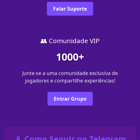
Falar Suporte
👥 Comunidade VIP
1000+
Junte-se a uma comunidade exclusiva de
jogadores e compartilhe experiências!
Entrar Grupo
📱 Como Seguir no Telegram