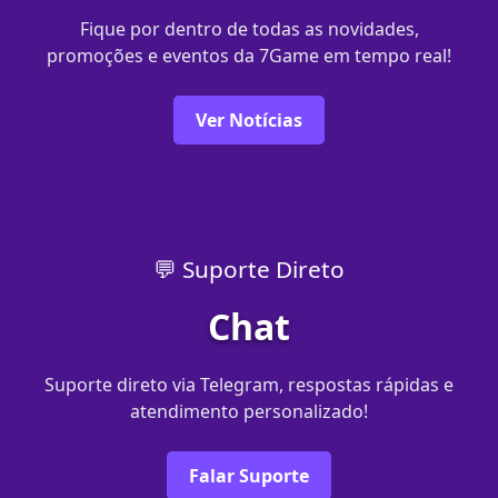
Fique por dentro de todas as novidades,
promoções e eventos da 7Game em tempo real!
Ver Notícias
💬 Suporte Direto
Chat
Suporte direto via Telegram, respostas rápidas e
atendimento personalizado!
Falar Suporte