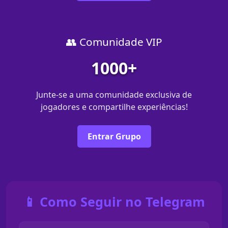
👥 Comunidade VIP
1000+
Junte-se a uma comunidade exclusiva de
jogadores e compartilhe experiências!
Entrar Grupo
📱 Como Seguir no Telegram