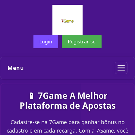
Login
Registrar-se
Menu
📱 7Game A Melhor
Plataforma de Apostas
Cadastre-se na 7Game para ganhar bônus no
cadastro e em cada recarga. Com a 7Game, você