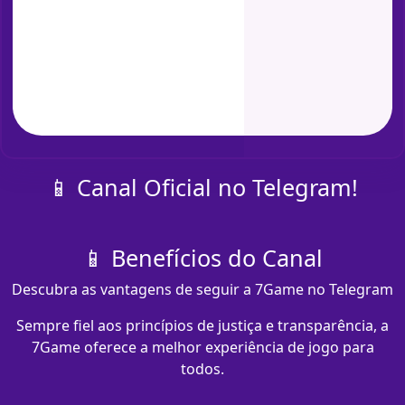
📱 Canal Oficial no Telegram!
📱 Benefícios do Canal
Descubra as vantagens de seguir a 7Game no Telegram
Sempre fiel aos princípios de justiça e transparência, a
7Game oferece a melhor experiência de jogo para
todos.