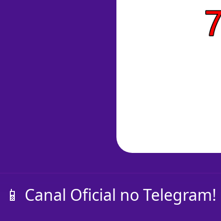
📱 Canal Oficial no Telegram!