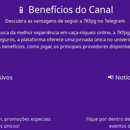
📱 Benefícios do Canal
Descubra as vantagens de seguir a 7Kfpg no Telegram
busca da melhor experiência em caça-níqueis online, a 7Kfpg
guros, a plataforma oferece uma jornada única no univers
s benefícios, como jogar, os principais provedores disponív
sivos
📢 Notí
m, promoções especiais
Fique por dentro d
s únicos!
eventos 