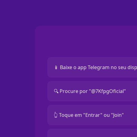
📱 Baixe o app Telegram no seu disp
🔍 Procure por "@7KfpgOficial"
👆 Toque em "Entrar" ou "Join"