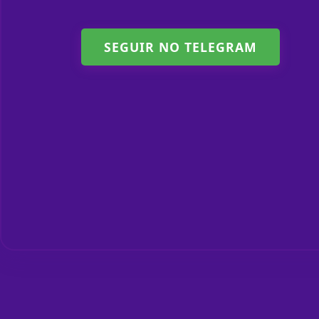
SEGUIR NO TELEGRAM