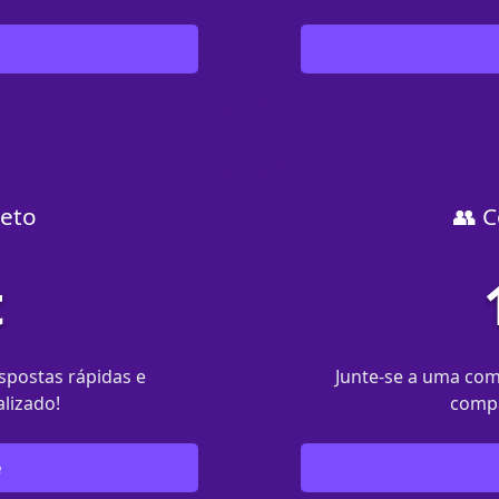
reto
👥 
t
espostas rápidas e
Junte-se a uma com
lizado!
compa
e