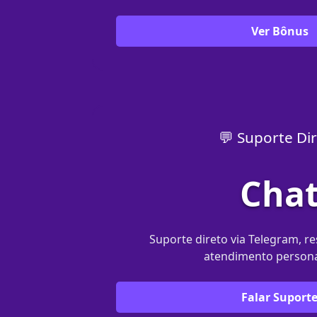
Ver Bônus
💬 Suporte Di
Cha
Suporte direto via Telegram, r
atendimento persona
Falar Suport