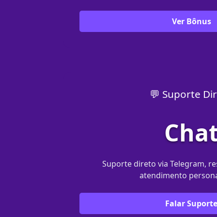
Ver Bônus
💬 Suporte Di
Cha
Suporte direto via Telegram, r
atendimento persona
Falar Suport