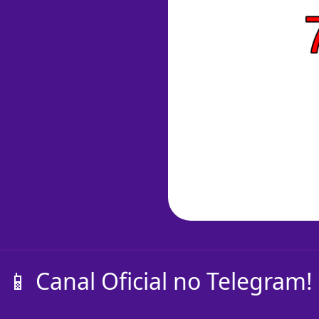
📱 Canal Oficial no Telegram!