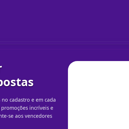
r
postas
 no cadastro e em cada
 promoções incríveis e
unte-se aos vencedores