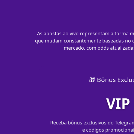
As apostas ao vivo representam a forma m
que mudam constantemente baseadas no qu
mercado, com odds atualizadas
🎁 Bônus Exclu
VIP
Receba bônus exclusivos do Telegra
e códigos promocionai